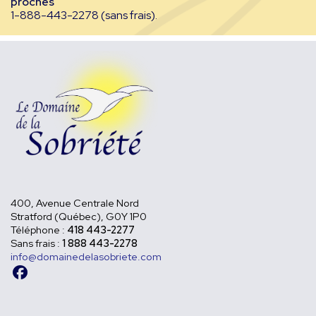
proches
1-888-443-2278 (sans frais).
400, Avenue Centrale Nord
Stratford (Québec),
G0Y 1P0
Téléphone :
418 443-2277
Sans frais :
1 888 443-2278
info@domainedelasobriete.com