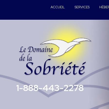
ACCUEIL
SERVICES
HÉBE
1-888-443-2278